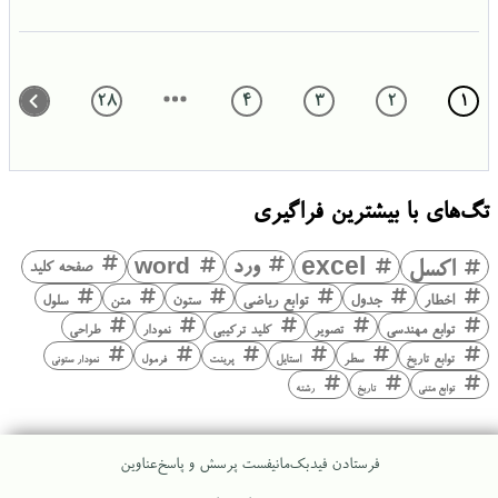
28
4
3
2
1
تگ‌های با بیشترین فراگیری
اکسل
excel
ورد
word
صفحه کلید
اخطار
جدول
توابع ریاضی
ستون
متن
سلول
توابع مهندسی
تصویر
کلید ترکیبی
نمودار
طراحی
توابع تاریخ
سطر
استایل
پرینت
فرمول
نمودار ستونی
توابع متنی
تاریخ
رشته
فرستادن فیدبک
مانیفست پرسش و پاسخ
عناوین