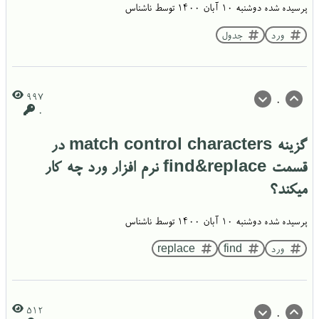
پرسیده شده
دوشنبه ۱۰ آبان ۱۴۰۰
توسط
ناشناس
ورد
جدول
997
0
0
گزینه match control characters در
قسمت find&replace نرم افزار ورد چه کار
میکند؟
پرسیده شده
دوشنبه ۱۰ آبان ۱۴۰۰
توسط
ناشناس
ورد
find
replace
512
0