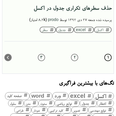
حذف سطرهای تکراری جدول در اکسل
پرسیده شده
جمعه ۲۷ دی ۱۳۹۲
توسط
prodo
(
8.2k
امتیاز)
اکسل
excel
جدول
سطر
3
2
1
تگ‌های با بیشترین فراگیری
اکسل
excel
ورد
word
صفحه کلید
اخطار
جدول
توابع ریاضی
ستون
متن
سلول
توابع مهندسی
تصویر
کلید ترکیبی
نمودار
طراحی