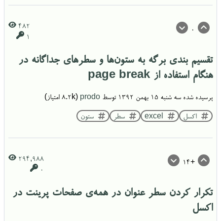
482
0
1
تقسیم بندی برگه به ستون‌ها و سطرهای جداگانه در
هنگام استفاده از page break
پرسیده شده
سه شنبه ۱۵ بهمن ۱۳۹۲
توسط
prodo
(
8.2k
امتیاز)
اکسل
excel
سطر
ستون
294,988
+14
0
تکرار کردن سطر عنوان در همه‌ی صفحات پرینت در
اکسل