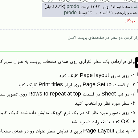
شده
سه شنبه ۱۵ بهمن ۱۳۹۲
توسط
prodo
(
8.2k
امتیاز)
 شده
چهارشنبه ۱۱ اسفند ۱۴۰۰
توسط
prodo
ار کردن دو سطر در صفحه‌های پرینت اکسل
برای قراردادن یک سطر تکراری روی همه‌ی صفحات پرینت به عنوان سربرگ م
۱- روی منوی Page layout کلیک کنید
۲- از قسمت Page Setup روی ابزار Print titles کلیک کنید
۳- در تب Sheet در قسمت Rows to repeat at top روی تصویر سمت راست کلیک کنید
۴- سطر مورد نظر رو انتخاب کنید
۵- روی تصویر مورد نظر که در یک فرم کوچک نمایش داده شده کلیک کنید
۶- OK کنید تا تغییرات ذخیره بشه
۷- به نمای Page Layout برین تا نمایش سطر عنوان رو در همه‌ی صفحات ببینین