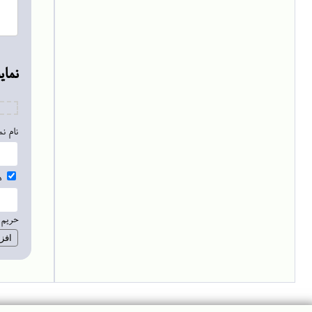
نما
نام ن
ه
حریم: