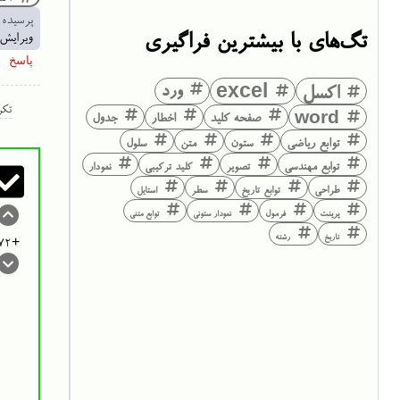
پرسیده 
تگ‌های با بیشترین فراگیری
ویرایش
اکسل
excel
ورد
تکر
word
صفحه کلید
اخطار
جدول
توابع ریاضی
ستون
متن
سلول
توابع مهندسی
تصویر
کلید ترکیبی
نمودار
طراحی
توابع تاریخ
سطر
استایل
پرینت
فرمول
نمودار ستونی
توابع متنی
تاریخ
رشته
+72