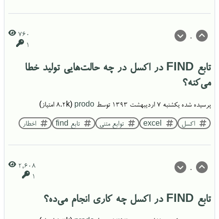
760
0
1
تابع FIND در اکسل در چه حالت‌هایی تولید خطا
می‌کنه؟
پرسیده شده
یکشنبه ۷ اردیبهشت ۱۳۹۳
توسط
prodo
(
8.2k
امتیاز)
اکسل
excel
توابع متنی
تابع find
اخطار
2,608
0
1
تابع FIND در اکسل چه کاری انجام می‌ده؟