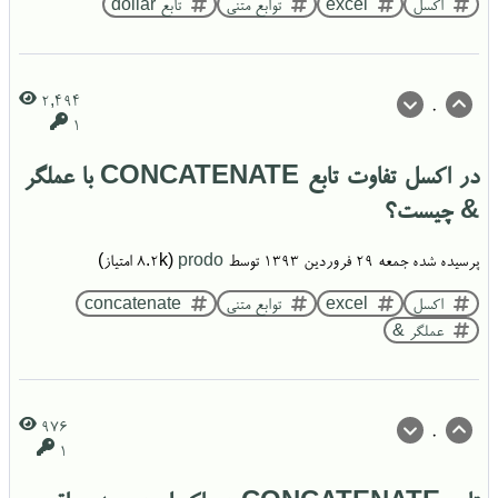
اکسل
excel
توابع متنی
تابع dollar
2,494
0
1
در اکسل تفاوت تابع CONCATENATE با عملگر
& چیست؟
پرسیده شده
جمعه ۲۹ فروردین ۱۳۹۳
توسط
prodo
(
8.2k
امتیاز)
اکسل
excel
توابع متنی
concatenate
عملگر &
976
0
1