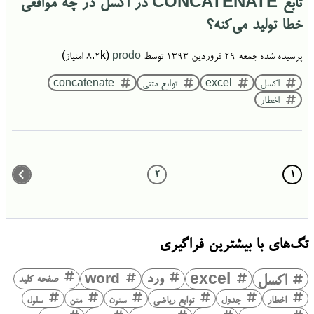
تابع CONCATENATE در اکسل در چه مواقعی
خطا تولید می‌کنه؟
پرسیده شده
جمعه ۲۹ فروردین ۱۳۹۳
توسط
prodo
(
8.2k
امتیاز)
اکسل
excel
توابع متنی
concatenate
اخطار
2
1
تگ‌های با بیشترین فراگیری
اکسل
excel
ورد
word
صفحه کلید
اخطار
جدول
توابع ریاضی
ستون
متن
سلول