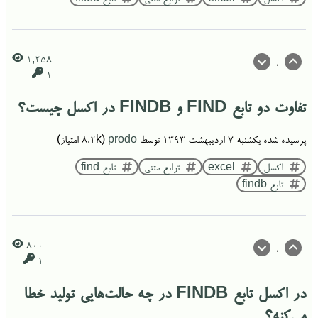
1,258
0
1
تفاوت دو تابع FIND و FINDB در اکسل چیست؟
پرسیده شده
یکشنبه ۷ اردیبهشت ۱۳۹۳
توسط
prodo
(
8.2k
امتیاز)
اکسل
excel
توابع متنی
تابع find
تابع findb
800
0
1
در اکسل تابع FINDB در چه حالت‌هایی تولید خطا
می‌کنه؟