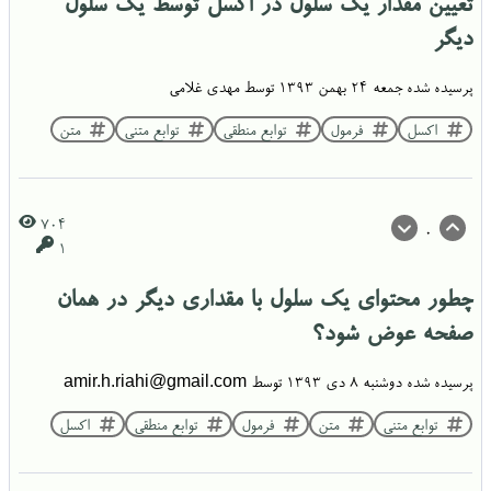
تعیین مقدار یک سلول در اکسل توسط یک سلول
دیگر
پرسیده شده
جمعه ۲۴ بهمن ۱۳۹۳
توسط
مهدی غلامی
اکسل
فرمول
توابع منطقی
توابع متنی
متن
704
0
1
چطور محتوای یک سلول با مقداری دیگر در همان
صفحه عوض شود؟
پرسیده شده
دوشنبه ۸ دی ۱۳۹۳
توسط
amir.h.riahi@gmail.com
توابع متنی
متن
فرمول
توابع منطقی
اکسل