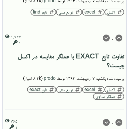
پرسیده شده
یکشنبه ۷ اردیبهشت ۱۳۹۳
توسط
prodo
(
8.2k
امتیاز)
اکسل
excel
توابع متنی
تابع find
1,737
0
1
تفاوت تابع EXACT با عملگر مقایسه در اکسل
چیست؟
پرسیده شده
یکشنبه ۷ اردیبهشت ۱۳۹۳
توسط
prodo
(
8.2k
امتیاز)
اکسل
excel
توابع متنی
تابع exact
عملگر تساوی
765
0
1