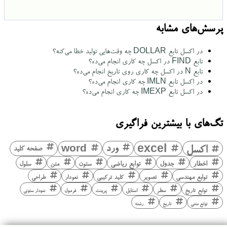
پرسش‌های مشابه
در اکسل تابع DOLLAR چه وقت‌هایی تولید خطا می‌کنه؟
تابع FIND در اکسل چه کاری انجام می‌ده؟
تابع N در اکسل چه کاری روی تاریخ انجام می‌ده؟
در اکسل تابع IMLN چه کاری انجام می‌ده؟
در اکسل تابع IMEXP چه کاری انجام می‌ده؟
تگ‌های با بیشترین فراگیری
اکسل
excel
ورد
word
صفحه کلید
اخطار
جدول
توابع ریاضی
ستون
متن
سلول
توابع مهندسی
تصویر
کلید ترکیبی
نمودار
طراحی
توابع تاریخ
سطر
استایل
پرینت
فرمول
نمودار ستونی
توابع متنی
تاریخ
رشته