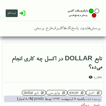
ثبت‌نام
پرسش‌ها
بدون پاسخ
تگ‌ها
کاربران
طرح پرسش
تابع DOLLAR در اکسل چه کاری انجام
می‌ده؟
1,143
اکسل
excel
توابع متنی
تابع dollar
پرسیده شده
یکشنبه ۷ اردیبهشت ۱۳۹۳
توسط
prodo
(
8.2k
امتیاز)