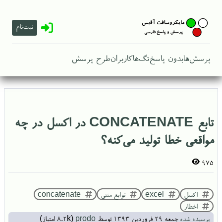
ثبت‌نام
پرسش‌ها
بدون پاسخ
تگ‌ها
کاربران
طرح پرسش
تابع CONCATENATE در اکسل در چه
مواقعی خطا تولید می‌کنه؟
975
اکسل
excel
توابع متنی
concatenate
اخطار
پرسیده شده
جمعه ۲۹ فروردین ۱۳۹۳
توسط
prodo
(
8.2k
امتیاز)