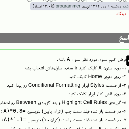
شده
دوشنبه ۹ دی ۱۳۹۲
توسط
programmer
(
13.0k
امتیاز)
سخ
A
فرض کنیم ستون مورد نظر ستون
باشه.
A
۱- روی ستون
کلیک کنید تا همه‌ی سلول‌هاش انتخاب بشه
۲- روی منوی Home کلیک کنید
۳- از قسمت Styles ابزار Conditional Formatting رو پیدا کنید
۴- روی فلش کنار ابزار کلیک کنید
۵- گزینه‌ی Highlight Cell Rules و بعد گزینه‌ی ‌Between رو انتخاب کنید
=0.8*AVERAGE(A:A)
۶- در قسمت باز شده فیلد سمت چپ (کران پایین) بنویسین
=1.1*AVERAGE(A:A)
7- در قسمت باز شده فیلد سمت راست (کران بالا) بنویسین
۸- رنک مورد نظر برای مشخص کردن موارد پیدا شده رو از منوی کشویی سمت راست انتخاب کنید