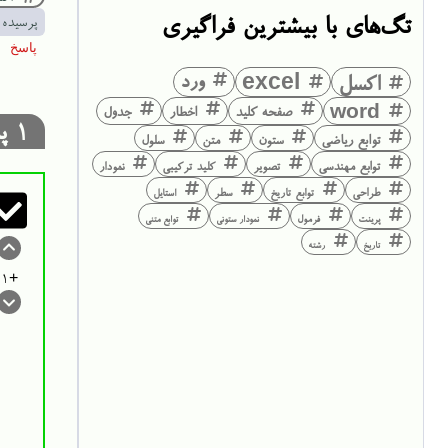
تگ‌های با بیشترین فراگیری
پرسیده 
اکسل
excel
ورد
word
صفحه کلید
اخطار
جدول
1
پا
توابع ریاضی
ستون
متن
سلول
توابع مهندسی
تصویر
کلید ترکیبی
نمودار
طراحی
توابع تاریخ
سطر
استایل
پرینت
فرمول
نمودار ستونی
توابع متنی
تاریخ
رشته
+1