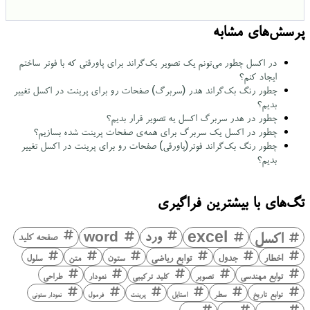
پرسش‌های مشابه
در اکسل چطور می‌تونم یک تصویر بک‌گراند برای پاورقتی که با فوتر ساختم
ایجاد کنم؟
چطور رنگ بک‌گراند هدر (سربرگ) صفحات رو برای پرینت در اکسل تغییر
بدیم؟
چطور در هدر سربرگ اکسل یه تصویر قرار بدیم؟
چطور در اکسل یک سربرگ برای همه‌ی صفحات پرینت شده بسازیم؟
چطور رنگ بک‌گراند فوتر(پاورقی) صفحات رو برای پرینت در اکسل تغییر
بدیم؟
تگ‌های با بیشترین فراگیری
اکسل
excel
ورد
word
صفحه کلید
اخطار
جدول
توابع ریاضی
ستون
متن
سلول
توابع مهندسی
تصویر
کلید ترکیبی
نمودار
طراحی
توابع تاریخ
سطر
استایل
پرینت
فرمول
نمودار ستونی