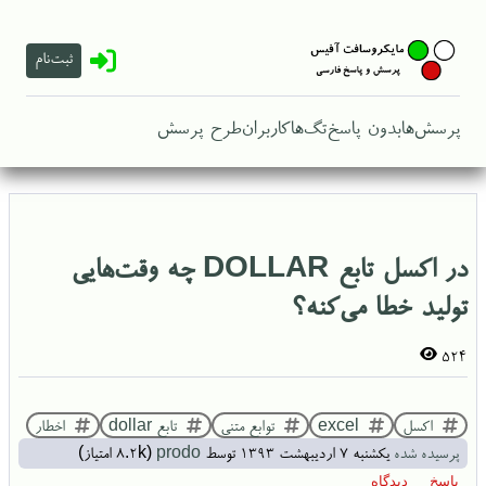
ثبت‌نام
پرسش‌ها
بدون پاسخ
تگ‌ها
کاربران
طرح پرسش
در اکسل تابع DOLLAR چه وقت‌هایی
تولید خطا می‌کنه؟
524
اکسل
excel
توابع متنی
تابع dollar
اخطار
پرسیده شده
یکشنبه ۷ اردیبهشت ۱۳۹۳
توسط
prodo
(
8.2k
امتیاز)