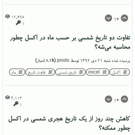
12,698
+1
1
تفاوت دو تاریخ شمسی بر حسب ماه در اکسل چطور
محاسبه می‌شه؟
پرسیده شده
شنبه ۲۱ دی ۱۳۹۲
توسط
prodo
(
8.2k
امتیاز)
اکسل
excel
تاریخ شمسی
تفاوت تاریخ
ماه
4,113
+1
1
کاهش چند روز از یک تاریخ هجری شمسی در اکسل
چطور ممکنه؟